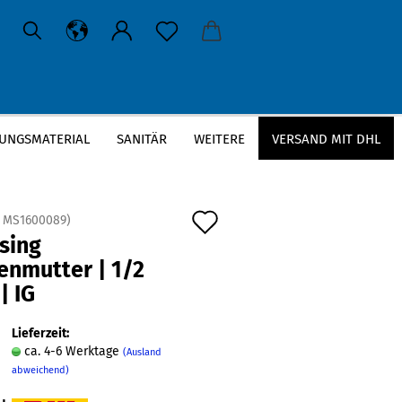
UNGSMATERIAL
SANITÄR
WEITERE
VERSAND MIT DHL
/2 Zoll | IG
Auf
:
MS1600089
)
sing
den
enmutter | 1/2
Merkzettel
 | IG
Lieferzeit:
ca. 4-6 Werktage
(Ausland
abweichend)