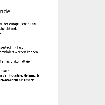
inde
cht der europäischen
DIN
achdichtend.
nem
sertechnik fast
kombiniert werden können,
 eines glykolhaltigen
h sein.
in der
Industrie, Heizung
&
rtentechnik
eingesetzt