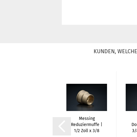
KUNDEN, WELCHE 
Messing
Messing
Gegenmutter |
Reduziermuffe |
Do
1/4 Zoll | IG
1/2 Zoll x 3/8
3/
Zoll...