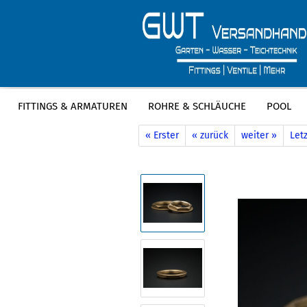
FITTINGS & ARMATUREN
ROHRE & SCHLÄUCHE
POOL
»
»
Startseite
Fittings & Armaturen
M
« Erster
« zurück
weiter »
Letz