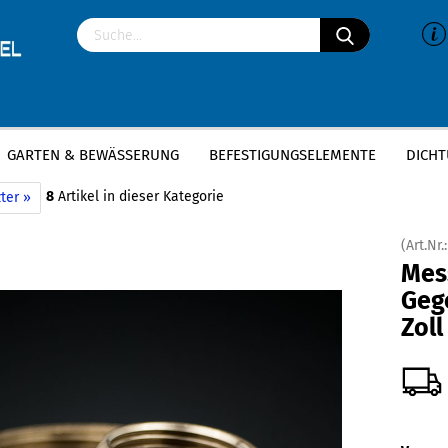
GARTEN & BEWÄSSERUNG
BEFESTIGUNGSELEMENTE
DICHT
»
»
essing Gewindefittings
Messing Gegenmutter
Messing Gegenmutter | 1
8
Artikel in dieser Kategorie
ter »
(Art.Nr.
Mes
Geg
Zoll