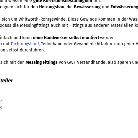
und weisen eine
gute Korrosionsbeständigkeit
auf.
 eignen sich für den
Heizungsbau
, die
Bewässerung
und
Entwässerun
s sich um Whitworth-Rohrgewinde. Diese Gewinde kommen in der Wass
sodass die Messingfittings auch mit Fittings aus anderen Materialien 
 einfach und kann
ohne Handwerker selbst montiert
werden.
en mit
Dichtungshanf,
Teflonband oder Gewindedichtfaden kann jeder H
ion selbst durchführen.
sich mit den
Messing Fittings
von GWT Versandhandel also sparen und 
t
6