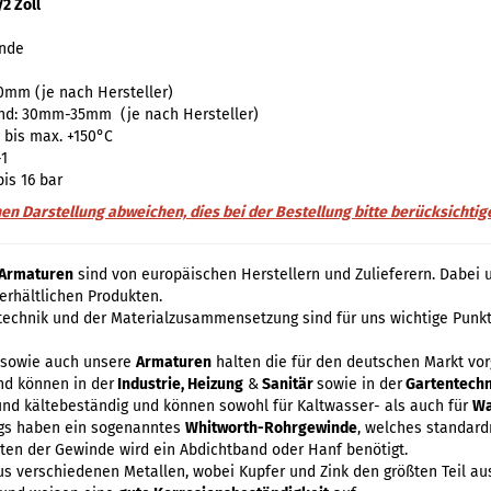
2 Zoll
inde
0mm (je nach Hersteller)
d: 30mm-35mm (je nach Hersteller)
C bis max. +150°C
-1
is 16 bar
hen Darstellung abweichen, dies bei der Bestellung bitte berücksichtig
Armaturen
sind von europäischen Herstellern und Zulieferern. Dabei 
 erhältlichen Produkten.
stechnik und der Materialzusammensetzung sind für uns wichtige Punkt
, sowie auch unsere
Armaturen
halten die für den deutschen Markt vo
nd können in der
Industrie, Heizung
&
Sanitär
sowie in der
Gartentechn
und kältebeständig und können sowohl für Kaltwasser- als auch für
Wa
ngs haben ein sogenanntes
Whitworth-Rohrgewinde
, welches standard
hten der Gewinde wird ein Abdichtband oder Hanf benötigt.
aus verschiedenen Metallen, wobei Kupfer und Zink den größten Teil a