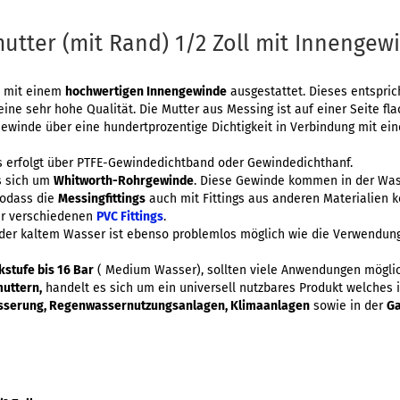
tter (mit Rand) 1/2 Zoll mit Innengew
t mit einem
hochwertigen Innengewinde
ausgestattet. Dieses entspri
ine sehr hohe Qualität. Die Mutter aus Messing ist auf einer Seite fl
Gewinde über eine hundertprozentige Dichtigkeit in Verbindung mit ei
 erfolgt über PTFE-Gewindedichtband oder Gewindedichthanf.
s sich um
Whitworth-Rohrgewinde
. Diese Gewinde kommen in der Was
sodass die
Messingfittings
auch mit Fittings aus anderen Materialien 
r verschiedenen
PVC Fittings
.
der kaltem Wasser ist ebenso problemlos möglich wie die Verwendung
kstufe bis 16 Bar
( Medium Wasser), sollten viele Anwendungen möglic
uttern,
handelt es sich um ein universell nutzbares Produkt welches 
ässerung, Regenwassernutzungsanlagen, Klimaanlagen
sowie in der
Ga