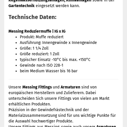
Regenwassernutzungsanlagen, Klimaanlagen
sowie in der
Gartentechnik
eingesetzt werden kann.
Technische Daten:
Messing Reduziermuffe | IG x IG
Produkt: Muffe reduziert
Ausführung: Innengewinde x Innengewinde
Größe: 1 1/4 Zoll
Größe reduziert: 1 Zoll
typischer Einsatz -10°C bis max. +150°C
Gewinde nach ISO 228-1
beim Medium Wasser bis 16 bar
Unsere
Messing Fittings
und
Armaturen
sind von
europäischen Herstellern und Zulieferern. Dabei
unterscheiden Sich unsere Fittings von vielen am Markt
erhältlichen Produkten.
Präzision in der Gewindefrästechnik und der
Materialzusammensetzung sind für uns wichtige Punkte für
die Auswahl hochwertiger Produkte.
Unsere Fittings aus Messing, sowie auch unsere
Armaturen