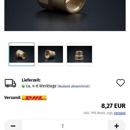
Lieferzeit:
A
ca. 4-6 Werktage
(Ausland abweichend)
d
Versand:
M
8,27 EUR
inkl. 19% MwSt. zzgl.
Versand