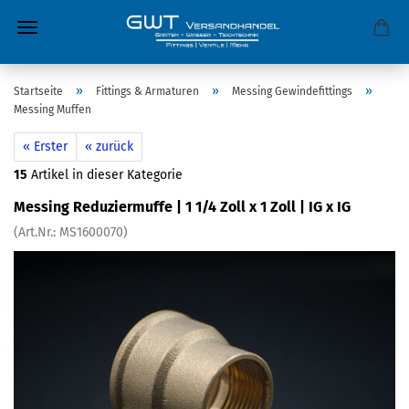
»
»
»
Startseite
Fittings & Armaturen
Messing Gewindefittings
Messing Muffen
« Erster
« zurück
15
Artikel in dieser Kategorie
Messing Reduziermuffe | 1 1/4 Zoll x 1 Zoll | IG x IG
(Art.Nr.:
MS1600070
)