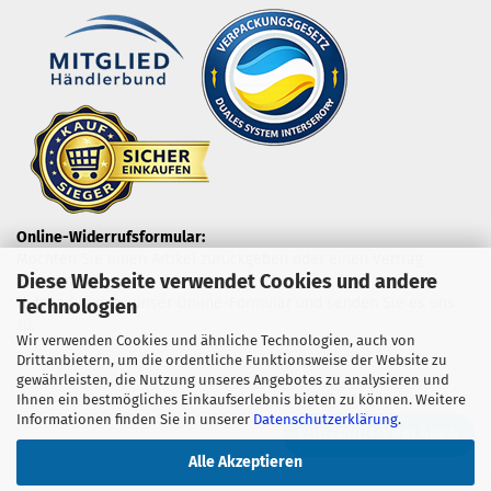
Online-Widerrufsformular:
Möchten Sie einen Artikel zurückgeben oder einen Vertrag
Diese Webseite verwendet Cookies und andere
widerrufen?
Nutzen Sie dazu unser Online-Formular und senden Sie es uns
Technologien
zu.
Wir verwenden Cookies und ähnliche Technologien, auch von
Drittanbietern, um die ordentliche Funktionsweise der Website zu
gewährleisten, die Nutzung unseres Angebotes zu analysieren und
Ihnen ein bestmögliches Einkaufserlebnis bieten zu können. Weitere
Informationen finden Sie in unserer
Datenschutzerklärung
.
WIDERRUF ERKLÄREN
Alle Akzeptieren