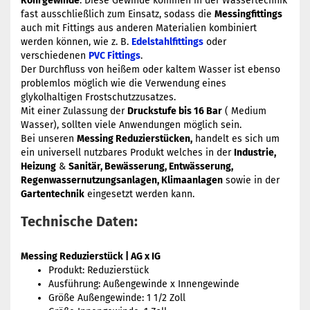
Rohrgewinde
. Diese Gewinde kommen in der Wassertechnik
fast ausschließlich zum Einsatz, sodass die
Messingfittings
auch mit Fittings aus anderen Materialien kombiniert
werden können, wie z. B.
Edelstahlfittings
oder
verschiedenen
PVC Fittings
.
Der Durchfluss von heißem oder kaltem Wasser ist ebenso
problemlos möglich wie die Verwendung eines
glykolhaltigen Frostschutzzusatzes.
Mit einer Zulassung der
Druckstufe bis 16 Bar
( Medium
Wasser), sollten viele Anwendungen möglich sein.
Bei unseren
Messing Reduzierstücken
,
handelt es sich um
ein universell nutzbares Produkt welches in der
Industrie,
Heizung
&
Sanitär, Bewässerung, Entwässerung,
Regenwassernutzungsanlagen, Klimaanlagen
sowie in der
Gartentechnik
eingesetzt werden kann.
Technische Daten:
Messing Reduzierstück | AG x IG
Produkt: Reduzierstück
Ausführung: Außengewinde x Innengewinde
Größe Außengewinde: 1 1/2 Zoll