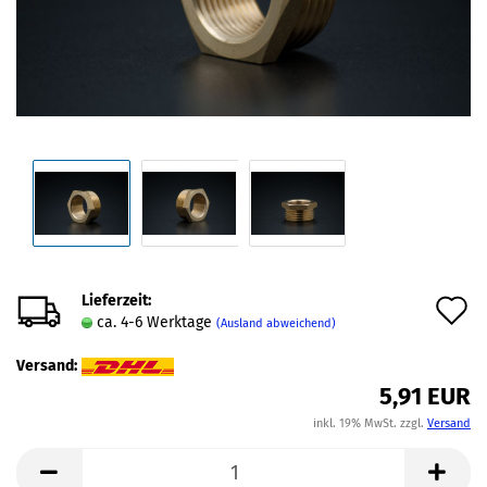
Lieferzeit:
A
ca. 4-6 Werktage
(Ausland abweichend)
d
Versand:
M
5,91 EUR
inkl. 19% MwSt. zzgl.
Versand