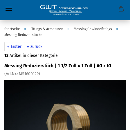
»
»
»
Startseite
Fittings & Armaturen
Messing Gewindefittings
Messing Reduzierstücke
« Erster
« zurück
13
Artikel in dieser Kategorie
Messing Reduzierstück | 1 1/2 Zoll x 1 Zoll | AG x IG
(Art.Nr.:
MS1600129
)