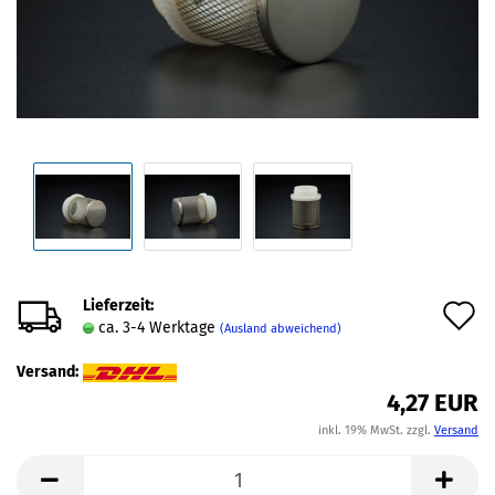
Lieferzeit:
A
ca. 3-4 Werktage
(Ausland abweichend)
d
Versand:
M
4,27 EUR
inkl. 19% MwSt. zzgl.
Versand