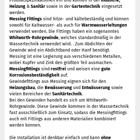
Produktspezifikationen ein und können in der
Industrie,
Heizung
&
Sanitär
sowie in der
Gartentechnik
eingesetzt
werden.
Messing Fittings
sind hitze- und kältebeständig und können
sowohl für Kaltwasser- als auch für
Warmwasserleitungen
verwendet werden. Die Fittings haben ein sogenanntes
Whitworth-Rohrgewinde
, welches standardmäßig in der
Wassertechnik verwendet wird. . Zum Abdichten der
Gewinde wird ein Abdichtband oder Hanf benötigt.
Messing ist eine Legierung aus verschiedenen Metallen,
wobei Kupfer und Zink den größten Teil ausmachen.
Messingfittings
sind
rostfrei
und weisen eine
gute
Korrosionsbeständigkeit
auf.
Gewindefittings aus Messing eignen sich für den
Heizungsbau
, die
Bewässerung
und
Entwässerung
sowie
vielen Bereichen der
Sanitärtechnik
.
Bei den Gewinden handelt es sich um Whitworth-
Rohrgewinde. Diese Gewinde kommen in der Wassertechnik
fast ausschließlich zum Einsatz, sodass die Messingfittings
auch mit Fittings aus anderen Materialien kombiniert
werden können.
Die Installation ist denkbar einfach und kann
ohne