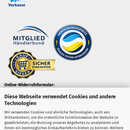
Online-Widerrufsformular:
Möchten Sie einen Artikel zurückgeben oder einen Vertrag
Diese Webseite verwendet Cookies und andere
widerrufen?
Nutzen Sie dazu unser Online-Formular und senden Sie es uns
Technologien
zu.
Wir verwenden Cookies und ähnliche Technologien, auch von
Drittanbietern, um die ordentliche Funktionsweise der Website zu
gewährleisten, die Nutzung unseres Angebotes zu analysieren und
Ihnen ein bestmögliches Einkaufserlebnis bieten zu können. Weitere