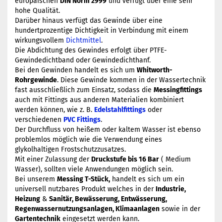
europäischen
DIN Norm 2999
und verfügt über eine sehr
hohe Qualität.
Darüber hinaus verfügt das Gewinde über eine
hundertprozentige Dichtigkeit in Verbindung mit einem
wirkungsvollem
Dichtmittel
.
Die Abdichtung des Gewindes erfolgt über PTFE-
Gewindedichtband oder Gewindedichthanf.
Bei den Gewinden handelt es sich um
Whitworth-
Rohrgewinde
. Diese Gewinde kommen in der Wassertechnik
fast ausschließlich zum Einsatz, sodass die
Messingfittings
auch mit Fittings aus anderen Materialien kombiniert
werden können, wie z. B.
Edelstahlfittings
oder
verschiedenen
PVC Fittings
.
Der Durchfluss von heißem oder kaltem Wasser ist ebenso
problemlos möglich wie die Verwendung eines
glykolhaltigen Frostschutzzusatzes.
Mit einer Zulassung der
Druckstufe bis 16 Bar
( Medium
Wasser), sollten viele Anwendungen möglich sein.
Bei unserem
Messing T-Stück,
handelt es sich um ein
universell nutzbares Produkt welches in der
Industrie,
Heizung
&
Sanitär, Bewässerung, Entwässerung,
Regenwassernutzungsanlagen, Klimaanlagen
sowie in der
Gartentechnik
eingesetzt werden kann.