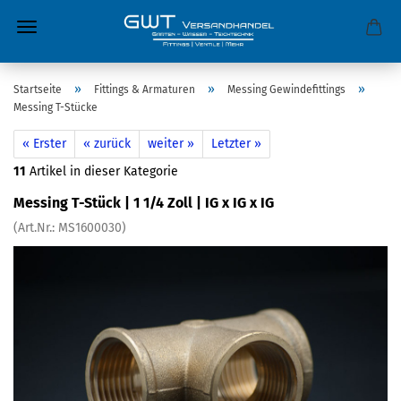
»
»
»
Startseite
Fittings & Armaturen
Messing Gewindefittings
Messing T-Stücke
« Erster
« zurück
weiter »
Letzter »
11
Artikel in dieser Kategorie
Messing T-Stück | 1 1/4 Zoll | IG x IG x IG
(Art.Nr.:
MS1600030
)