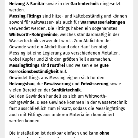
Heizung
&
Sanitär
sowie in der
Gartentechnik
eingesetzt
werden.
Messing Fittings
sind hitze- und kältebeständig und können
sowohl für Kaltwasser- als auch für
Warmwasserleitungen
verwendet werden. Die Fittings haben ein sogenanntes
Whitworth-Rohrgewinde
, welches standardmäßig in der
Wassertechnik verwendet wird. . Zum Abdichten der
Gewinde wird ein Abdichtband oder Hanf benötigt.
Messing ist eine Legierung aus verschiedenen Metallen,
wobei Kupfer und Zink den größten Teil ausmachen.
Messingfittings
sind
rostfrei
und weisen eine
gute
Korrosionsbeständigkeit
auf.
Gewindefittings aus Messing eignen sich für den
Heizungsbau
, die
Bewässerung
und
Entwässerung
sowie
vielen Bereichen der
Sanitärtechnik
.
Bei den Gewinden handelt es sich um Whitworth-
Rohrgewinde. Diese Gewinde kommen in der Wassertechnik
fast ausschließlich zum Einsatz, sodass die Messingfittings
auch mit Fittings aus anderen Materialien kombiniert
werden können.
Die Installation ist denkbar einfach und kann
ohne