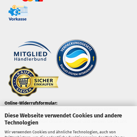
Online-Widerrufsformular:
Möchten Sie einen Artikel zurückgeben oder einen Vertrag
Diese Webseite verwendet Cookies und andere
widerrufen?
Nutzen Sie dazu unser Online-Formular und senden Sie es uns
Technologien
zu.
Wir verwenden Cookies und ähnliche Technologien, auch von