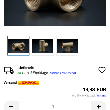
Lieferzeit:
A
ca. 4-6 Werktage
(Ausland abweichend)
d
Versand:
M
13,38 EUR
inkl. 19% MwSt. zzgl.
Versand