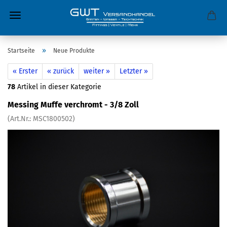
»
Startseite
Neue Produkte
« Erster
« zurück
weiter »
Letzter »
78
Artikel in dieser Kategorie
Messing Muffe verchromt - 3/8 Zoll
(Art.Nr.:
MSC1800502
)