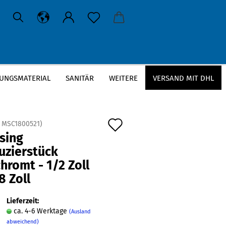
UNGSMATERIAL
SANITÄR
WEITERE
VERSAND MIT DHL
Auf
:
MSC1800521
)
sing
den
uzierstück
Merkzettel
hromt - 1/2 Zoll
8 Zoll
Lieferzeit:
ca. 4-6 Werktage
(Ausland
abweichend)