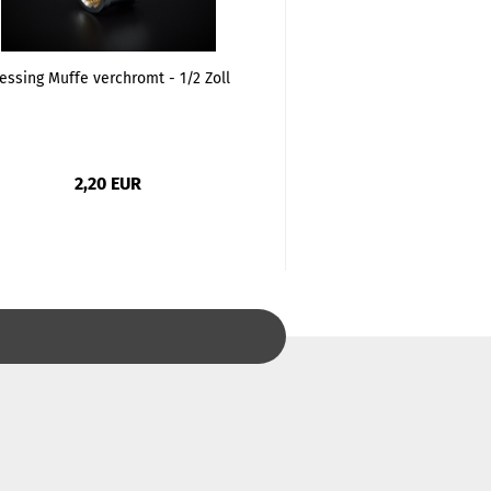
essing Muffe verchromt - 1/2 Zoll
Messing Muffe verchr
2,20 EUR
1,73 EU