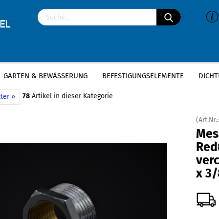
GARTEN & BEWÄSSERUNG
BEFESTIGUNGSELEMENTE
DICHT
g Reduzierstück verchromt - 1/2 Zoll x 3/8 Zoll
78
Artikel in dieser Kategorie
ter »
(Art.Nr.
Mes
Red
verc
x 3/