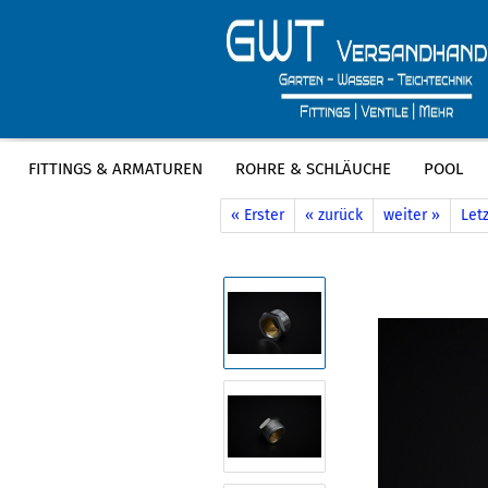
FITTINGS & ARMATUREN
ROHRE & SCHLÄUCHE
POOL
»
»
Startseite
Neue Produkte
Messin
« Erster
« zurück
weiter »
Letz