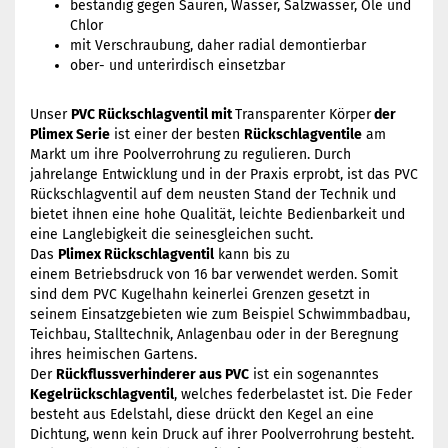
beständig gegen Säuren, Wasser, Salzwasser, Öle und
Chlor
mit Verschraubung, daher radial demontierbar
ober- und unterirdisch einsetzbar
Unser
PVC Rückschlagventil mit
Transparenter Körper
der
Plimex Serie
ist einer der besten
Rückschlagventile
am
Markt um ihre Poolverrohrung zu regulieren. Durch
jahrelange Entwicklung und in der Praxis erprobt, ist das PVC
Rückschlagventil auf dem neusten Stand der Technik und
bietet ihnen eine hohe Qualität, leichte Bedienbarkeit und
eine Langlebigkeit die seinesgleichen sucht.
Das
Plimex Rückschlagventil
kann bis zu
einem Betriebsdruck von 16 bar verwendet werden. Somit
sind dem PVC Kugelhahn keinerlei Grenzen gesetzt in
seinem Einsatzgebieten wie zum Beispiel Schwimmbadbau,
Teichbau, Stalltechnik, Anlagenbau oder in der Beregnung
ihres heimischen Gartens.
Der
Rückflussverhinderer aus PVC
ist ein sogenanntes
Kegelrückschlagventil
, welches federbelastet ist. Die Feder
besteht aus Edelstahl, diese drückt den Kegel an eine
Dichtung, wenn kein Druck auf ihrer Poolverrohrung besteht.