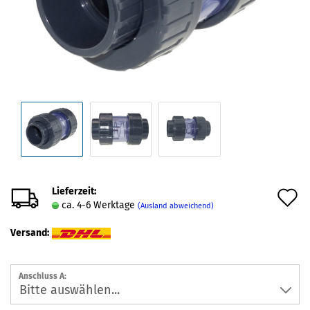
Lieferzeit:
A
ca. 4-6 Werktage
(Ausland abweichend)
d
Versand:
M
Anschluss A: