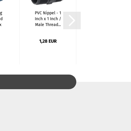
g
PVC Nippel - 1
PE T-Piece Male
ad
Inch x 1 Inch /
Thread
x
Male Thread...
(Coupling x
Male Thread...
1,28 EUR
3,62 EUR