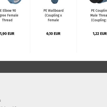
E Elbow 90
PE Wallboard
PE Couplin
gree Female
(Coupling x
Male Thre
Thread
Female
(Coupling 
(Coupling...
Thread)...
Male...
1,90 EUR
6,10 EUR
1,22 EUR
s