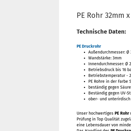
PE Rohr 32mm 
Technische Daten:
PE Druckrohr
Außendurchmesser: Ø
Wandstärke: 3mm
Innendurchmesser: Ø
Betriebsdruck bis 16 b
Betriebstemperatur - 
PE Rohre in der Farbe
beständig gegen Säure
Beständig gegen UV-St
ober- und unterirdisch
Unser hochwertiges
PE
Rohr
Prüfung in Top Qualität zug
eine Lebensdauer von mindes
Das Handling des
PE Druckro