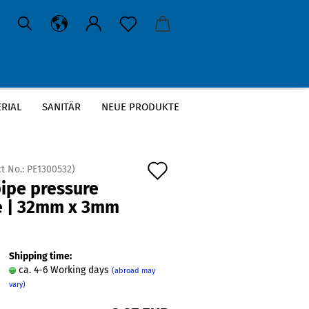
RIAL
SANITÄR
NEUE PRODUKTE
Add
t No.:
PE1300532
)
pipe pressure
to
e | 32mm x 3mm
wish
m
list
Shipping time:
ca. 4-6 Working days
(abroad may
vary)