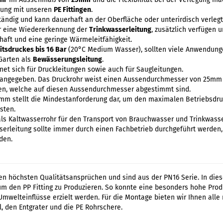
dung mit unseren
PE Fittingen
.
tändig und kann dauerhaft an der Oberfläche oder unterirdisch verlegt
r eine Wiedererkennung der
Trinkwasserleitung
, zusätzlich verfügen 
chaft und eine geringe Wärmeleitfähigkeit.
itsdruckes bis 16 Bar
(20°C Medium Wasser), sollten viele Anwendunge
Garten als
Bewässerungsleitung
.
net sich für Druckleitungen sowie auch für Saugleitungen.
 angegeben. Das Druckrohr weist einen Aussendurchmesser von 25mm 
en, welche auf diesen Aussendurchmesser abgestimmt sind.
mm stellt die Mindestanforderung dar, um den maximalen Betriebsdru
sten.
ls Kaltwasserrohr für den Transport von Brauchwasser und Trinkwasser
serleitung sollte immer durch einen Fachbetrieb durchgeführt werden
den.
en höchsten Qualitätsansprüchen und sind aus der PN16 Serie. In die
um den PP Fitting zu Produzieren. So konnte eine besonders hohe Pro
Umwelteinflüsse erzielt werden. Für die Montage bieten wir Ihnen all
, den Entgrater und die PE Rohrschere.