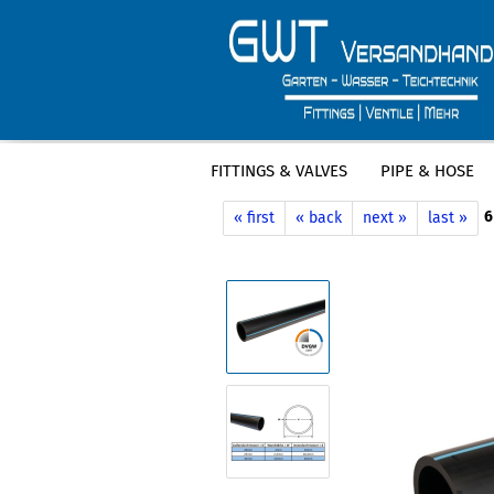
FITTINGS & VALVES
PIPE & HOSE
»
»
Main page
Pipe & Hose
PE pipe
6
« first
« back
next »
last »