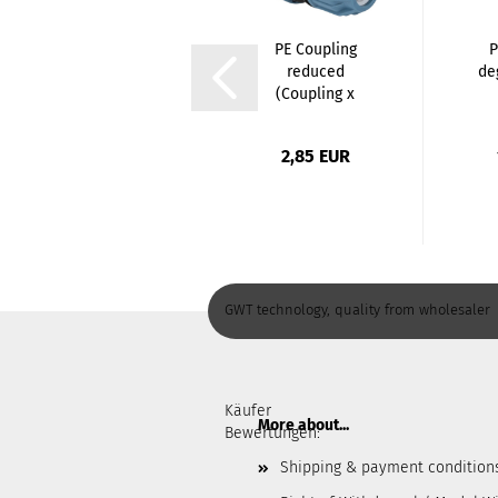
PE Coupling
P
reduced
de
(Coupling x
Coupling...
from 12,80 EUR
2,85 EUR
GWT technology, quality from wholesaler
Käufer
More about...
Bewertungen:
Shipping & payment condition