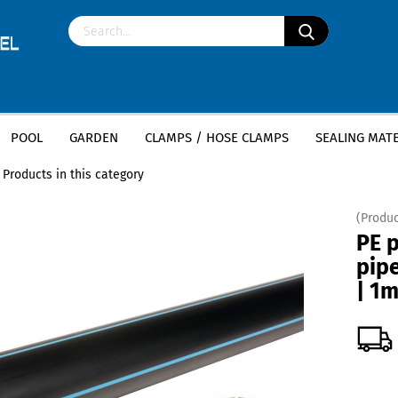
POOL
GARDEN
CLAMPS / HOSE CLAMPS
SEALING MATE
»
PE pipe pressure pipe | 32mm x 3mm | 1m
Products in this category
(Produc
PE 
pip
| 1