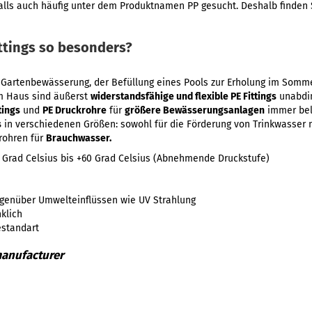
alls auch häufig unter dem Produktnamen PP gesucht. Deshalb finden S
ttings so besonders?
er Gartenbewässerung, der Befüllung eines Pools zur Erholung im Somm
em Haus sind äußerst
widerstandsfähige und flexible PE Fittings
unabdin
tings
und
PE Druckrohre
für
größere Bewässerungsanlagen
immer bel
s
in verschiedenen Größen: sowohl für die Förderung von Trinkwasser 
rohren für
Brauchwasser.
 Grad Celsius bis +60 Grad Celsius (Abnehmende Druckstufe)
genüber Umwelteinflüssen wie UV Strahlung
klich
estandart