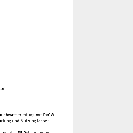
lor
rauchwasserleitung mit DVGW
Wartung und Nutzung lassen
achen das PE Rohr zu einem