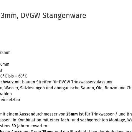
x 3mm, DVGW Stangenware
 32mm
 26mm
ar
20°C bis + 60°C
 Schwarz mit blauen Streifen für DVGW Trinkwasserzulassung
n, Wasser, Salzlösungen und anorganische Säuren, Öle, Benzin und Ch
rahlen
 einsetzbar
mit einem Aussendurchmesser von
25mm
ist für Trinkwasser-/ und B
elassen. In Kombination mit einer fach- und sachgerechten Montage, 
tens 50 Jahren erwarten.
hr
im Aussenmaß von
25mm
und die Flexibilität bei der Verlegung m