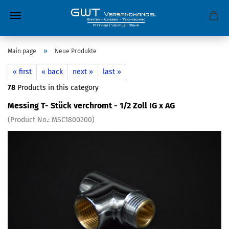
»
Main page
Neue Produkte
« first
« back
next »
last »
78
Products in this category
Messing T- Stück verchromt - 1/2 Zoll IG x AG
(Product No.:
MSC1800200
)