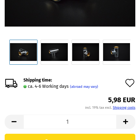
Shipping time:
A
ca. 4-6 Working days
(abroad may vary)
t
5,98 EUR
w
incl. 19% tax excl.
Shipping costs
l