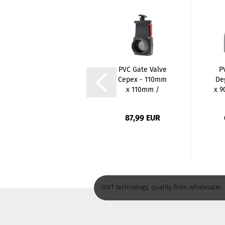
PE Coupling
PVC Gate Valve
P
Female Thread
Cepex - 110mm
De
(Coupling x
x 110mm /
x 9
Female...
Glue...
1,44 EUR
87,99 EUR
GWT technology, quality from wholesaler