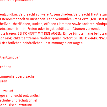
ylketon - Cyclohexanon
t entzündbar. Verursacht schwere Augenschäden. Verursacht Hautreiz
und Benommenheit verursachen. Kann vermutlich Krebs erzeugen. Darf n
, heißen Oberflächen, Funken, offenen Flammen sowie anderen Zündque
einatmen. Nur im Freien oder in gut belüfteten Räumen verwenden.
tz tragen. BEI KONTAKT MIT DEN AUGEN: Einige Minuten lang behutsa
ch Möglichkeit entfernen. Weiter spülen. Sofort GIFTINFORMATIONSZE
 der örtlichen behördlichen Bestimmungen entsorgen.
ht entzündbar
schäden
enommenheit verursachen
eugen
hinweise!
ger sind leicht entzündlich!
schuhe und Schutzbrille!
hend Frischluftzufuhr!