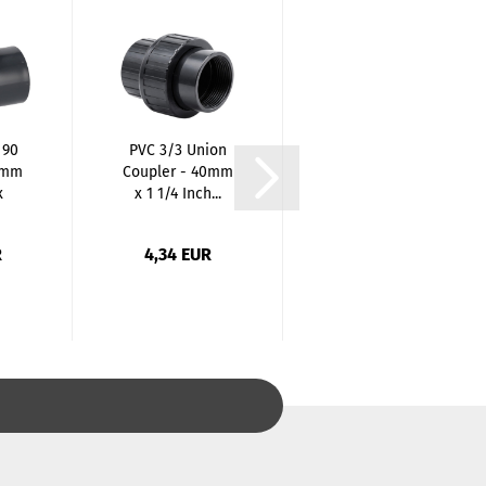
 90
PVC 3/3 Union
PVC Reduction
0mm
Coupler - 40mm
Short - 40 mm x
x
x 1 1/4 Inch...
25 mm /
Spigots...
R
4,34 EUR
0,68 EUR