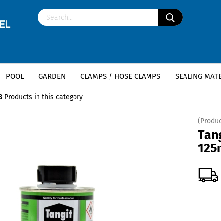
POOL
GARDEN
CLAMPS / HOSE CLAMPS
SEALING MATE
»
»
ittings
PVC adhesive & cleaner
Tangit Reiniger 125ml Dose
3
Products in this category
(Produc
Tang
125