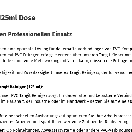
 125ml Dose
den Professionellen Einsatz
hnen eine optimale Lösung für dauerhafte Verbindungen von PVC-Kom
ren mit PVC Fittingen erfolgt meistens über unseren Tangit Kleber mi
estelle seine volle Klebewirkung entfalten kann, müssen die Fittinge u
ähigkeit und Zuverlässigkeit unseres Tangit Reinigers, der für versc
ngit Reiniger (125 ml):
nser PVC Tangit Reiniger sorgt für dauerhafte und belastbare Verbin
im Haushalt, der Industrie oder im Handwerk – setzen Sie auf eine st
it einer schnellen Aushärtungszeit optimieren Sie Ihre Arbeitsprozess
izientes Arbeiten und spart Ihnen wertvolle Zeit bei der Realisierung Ih
en:
Ob Rohrleitungen, Abwassersysteme oder andere PVC-Verbindungen