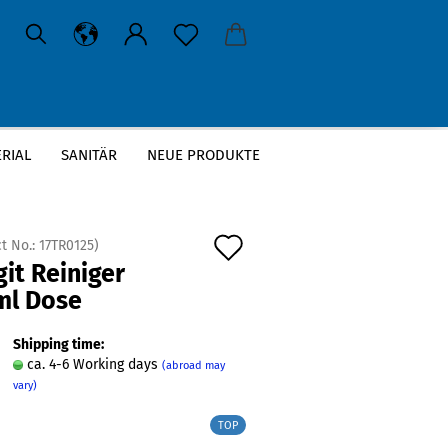
RIAL
SANITÄR
NEUE PRODUKTE
Add
t No.:
17TR0125
)
it Reiniger
to
ml Dose
wish
list
Shipping time:
ca. 4-6 Working days
(abroad may
vary)
TOP