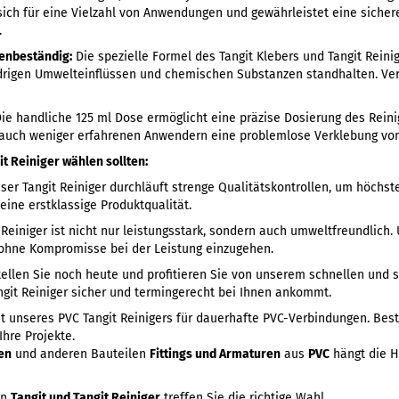
 sich für eine Vielzahl von Anwendungen und gewährleistet eine siche
.
enbeständig:
Die spezielle Formel des Tangit Klebers und Tangit Reinig
rigen Umwelteinflüssen und chemischen Substanzen standhalten. Verl
ie handliche 125 ml Dose ermöglicht eine präzise Dosierung des Reini
 auch weniger erfahrenen Anwendern eine problemlose Verklebung v
 Reiniger wählen sollten:
er Tangit Reiniger durchläuft strenge Qualitätskontrollen, um höchs
eine erstklassige Produktqualität.
Reiniger ist nicht nur leistungsstark, sondern auch umweltfreundlich.
ohne Kompromisse bei der Leistung einzugehen.
ellen Sie noch heute und profitieren Sie von unserem schnellen und s
angit Reiniger sicher und termingerecht bei Ihnen ankommt.
ät unseres PVC Tangit Reinigers für dauerhafte PVC-Verbindungen. Best
Ihre Projekte.
en
und anderen Bauteilen
Fittings und Armaturen
aus
PVC
hängt die H
on
Tangit und Tangit Reiniger
treffen Sie die richtige Wahl.