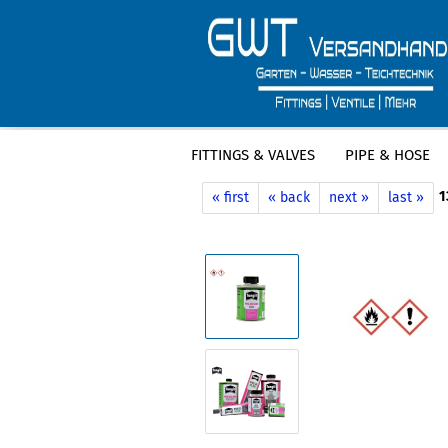
FITTINGS & VALVES
PIPE & HOSE
»
»
Main page
Fittings & Valves
PVC F
1
« first
« back
next »
last »