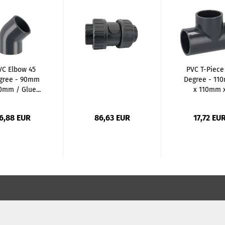
VC Elbow 45
PVC T-Piece
gree - 90mm
Degree - 11
0mm / Glue...
x 110mm 
110mm...
6,88 EUR
86,63 EUR
17,72 EU