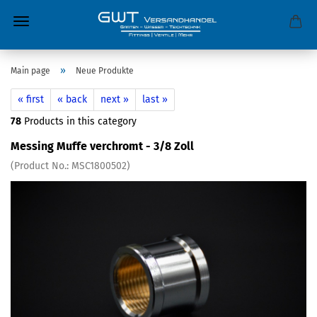
»
Main page
Neue Produkte
« first
« back
next »
last »
78
Products in this category
Messing Muffe verchromt - 3/8 Zoll
(Product No.:
MSC1800502
)