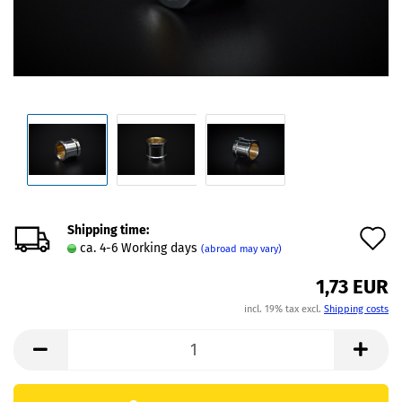
Shipping time:
A
ca. 4-6 Working days
(abroad may vary)
t
1,73 EUR
w
incl. 19% tax excl.
Shipping costs
l